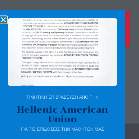
Καλέστε μας τώρα στο
210 8028149
για περισσότερες πληροφορίες
Αγίας Παρασκευής 8, Άνω Πεύκη
Αργύρη Γεωργίου 2, Λυκόβρυση
Πατήστε εδώ για χάρτη
ΤΙΜΗΤΙΚΗ ΕΠΙΒΡΑΒΕΥΣΗ ΑΠΟ ΤΗΝ
Hellenic American
Union
ΓΙΑ ΤΙΣ ΕΠΙΔΟΣΕΙΣ ΤΩΝ ΜΑΘΗΤΩΝ ΜΑΣ
© All rights reserved | sotirchou.gr