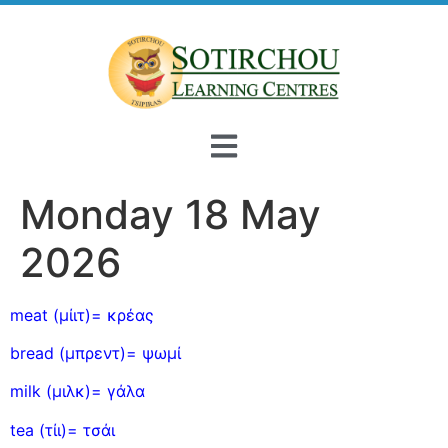
Monday 18 May
2026
meat (μίιτ)= κρέας
bread (μπρεντ)= ψωμί
milk (μιλκ)= γάλα
tea (τίι)= τσάι