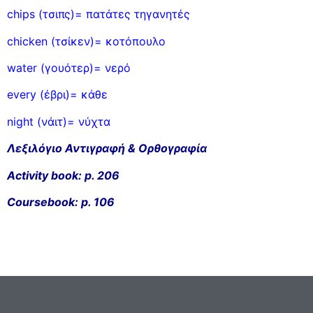
chips (τσιπς)= πατάτες τηγανητές
chicken (τσίκεν)= κοτόπουλο
water (γουότερ)= νερό
every (έβρι)= κάθε
night (νάιτ)= νύχτα
Λεξιλόγιο Αντιγραφή & Ορθογραφία
Activity book: p. 206
Coursebook: p. 106