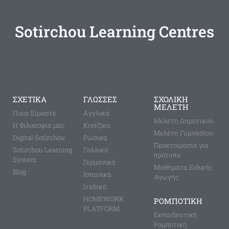
Sotirchou Learning Centres
ΣΧΕΤΙΚΑ
ΓΛΩΣΣΕΣ
ΣΧΟΛΙΚΗ
ΜΕΛΕΤΗ
Ποιοι Είμαστε
Aγγλικά
Μελέτη Δημοτικού
Η Φιλοσοφία μας
Κινέζικα
Μελέτη Γυμνασίου
Digital Sotirchou
Ρώσικα
Προετοιμασία για
Sotirchou Learning
Γαλλικά
πρότυπα
System
Γερμανικά
Μαθήματα Ειδικής
Blog
Ισπανικά
Αγωγής
Ιταλικά
HOMEWORK
ΡΟΜΠΟΤΙΚΗ
PLATFORM
Εκπαιδευτική
Ρομποτική