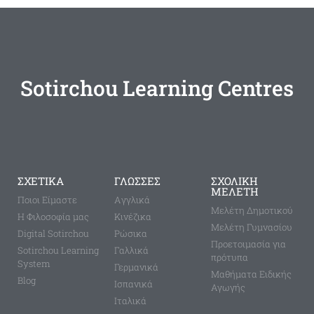
Sotirchou Learning Centres
ΣΧΕΤΙΚΑ
ΓΛΩΣΣΕΣ
ΣΧΟΛΙΚΗ
ΜΕΛΕΤΗ
Ποιοι Είμαστε
Aγγλικά
Μελέτη Δημοτικού
Η Φιλοσοφία μας
Κινέζικα
Μελέτη Γυμνασίου
Digital Sotirchou
Ρώσικα
Προετοιμασία για
Sotirchou Learning
Γαλλικά
πρότυπα
System
Γερμανικά
Μαθήματα Ειδικής
Blog
Ισπανικά
Αγωγής
Ιταλικά