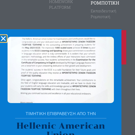
HOMEWORK
ΡΟΜΠΟΤΙΚΗ
PLATFORM
Εκπαιδευτική
Ρομποτική
Καλέστε μας τώρα στο
210 8028149
για περισσότερες πληροφορίες
Αγίας Παρασκευής 8, Άνω Πεύκη
Αργύρη Γεωργίου 2, Λυκόβρυση
Πατήστε εδώ για χάρτη
ΤΙΜΗΤΙΚΗ ΕΠΙΒΡΑΒΕΥΣΗ ΑΠΟ ΤΗΝ
Hellenic American
Union