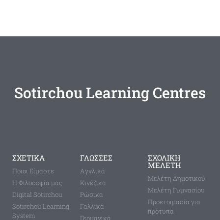
Sotirchou Learning Centres
ΣΧΕΤΙΚΑ
ΓΛΩΣΣΕΣ
ΣΧΟΛΙΚΗ
ΜΕΛΕΤΗ
Ποιοι Είμαστε
Aγγλικά
Μελέτη Δημοτικού
Η Φιλοσοφία μας
Κινέζικα
Μελέτη Γυμνασίου
Digital Sotirchou
Ρώσικα
Προετοιμασία για
Sotirchou Learning
Γαλλικά
πρότυπα
System
Γερμανικά