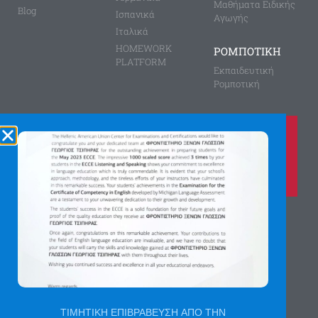
Μαθήματα Ειδικής
Blog
Ισπανικά
Αγωγής
Ιταλικά
HOMEWORK
ΡΟΜΠΟΤΙΚΗ
PLATFORM
Εκπαιδευτική
Ρομποτική
Καλέστε μας τώρα στο
210 8028149
για περισσότερες πληροφορίες
Αγίας Παρασκευής 8, Άνω Πεύκη
Αργύρη Γεωργίου 2, Λυκόβρυση
Πατήστε εδώ για χάρτη
ΤΙΜΗΤΙΚΗ ΕΠΙΒΡΑΒΕΥΣΗ ΑΠΟ ΤΗΝ