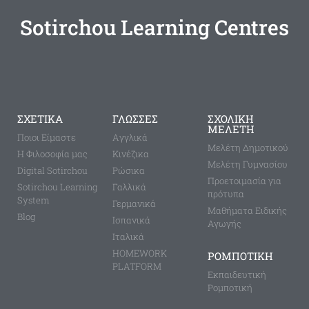
Sotirchou Learning Centres
ΣΧΕΤΙΚΑ
ΓΛΩΣΣΕΣ
ΣΧΟΛΙΚΗ
ΜΕΛΕΤΗ
Ποιοι Είμαστε
Aγγλικά
Μελέτη Δημοτικού
Η Φιλοσοφία μας
Κινέζικα
Μελέτη Γυμνασίου
Digital Sotirchou
Ρώσικα
Προετοιμασία για
Sotirchou Learning
Γαλλικά
πρότυπα
System
Γερμανικά
Μαθήματα Ειδικής
Blog
Ισπανικά
Αγωγής
Ιταλικά
HOMEWORK
ΡΟΜΠΟΤΙΚΗ
PLATFORM
Εκπαιδευτική
Ρομποτική