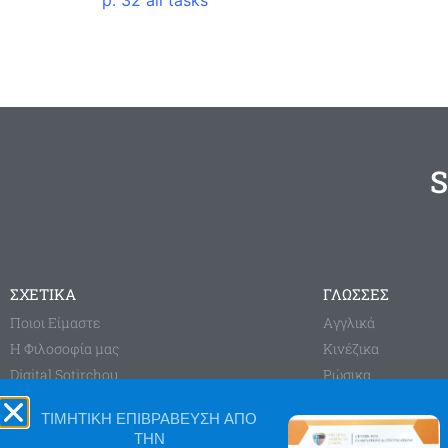
p. 32 all tasks
S
ΣΧΕΤΙΚΑ
ΓΛΩΣΣΕΣ
Ποιοι Είμαστε
Aγγλικά
Η Φιλοσοφία μας
Κινέζικα
Digital Sotirchou
Ρώσικα
Sotirchou Learning System
Γαλλικά
ΤΙΜΗΤΙΚΗ ΕΠΙΒΡΑΒΕΥΣΗ ΑΠΟ
Blog
Γερμανικά
ΤΗΝ