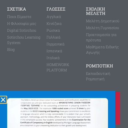
ΣΧΕΤΙΚΑ
ΓΛΩΣΣΕΣ
ΣΧΟΛΙΚΗ
ΜΕΛΕΤΗ
Ποιοι Είμαστε
Aγγλικά
Μελέτη Δημοτικού
Η Φιλοσοφία μας
Κινέζικα
Μελέτη Γυμνασίου
Digital Sotirchou
Ρώσικα
Προετοιμασία για
Sotirchou Learning
Γαλλικά
πρότυπα
System
Γερμανικά
Μαθήματα Ειδικής
Blog
Ισπανικά
Αγωγής
Ιταλικά
HOMEWORK
ΡΟΜΠΟΤΙΚΗ
PLATFORM
Εκπαιδευτική
Ρομποτική
Καλέστε μας τώρα στο
210 8028149
για περισσότερες πληροφορίες