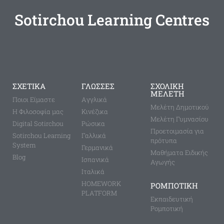
Sotirchou Learning Centres
ΣΧΕΤΙΚΑ
ΓΛΩΣΣΕΣ
ΣΧΟΛΙΚΗ
ΜΕΛΕΤΗ
Ποιοι Είμαστε
Aγγλικά
Μελέτη Δημοτικού
Η Φιλοσοφία μας
Κινέζικα
Μελέτη Γυμνασίου
Digital Sotirchou
Ρώσικα
Προετοιμασία για
Sotirchou Learning
Γαλλικά
πρότυπα
System
Γερμανικά
Μαθήματα Ειδικής
Blog
Ισπανικά
Αγωγής
Ιταλικά
HOMEWORK
ΡΟΜΠΟΤΙΚΗ
PLATFORM
Εκπαιδευτική
Ρομποτική