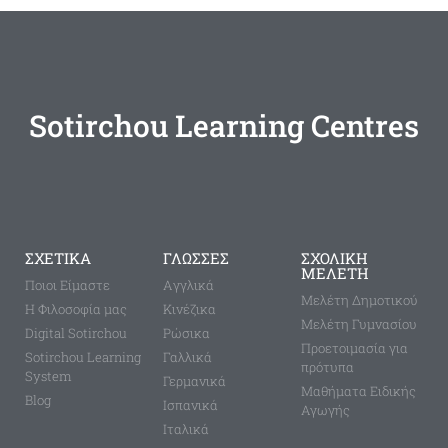
Sotirchou Learning Centres
ΣΧΕΤΙΚΑ
ΓΛΩΣΣΕΣ
ΣΧΟΛΙΚΗ
ΜΕΛΕΤΗ
Ποιοι Είμαστε
Aγγλικά
Μελέτη Δημοτικού
Η Φιλοσοφία μας
Κινέζικα
Μελέτη Γυμνασίου
Digital Sotirchou
Ρώσικα
Προετοιμασία για
Sotirchou Learning
Γαλλικά
πρότυπα
System
Γερμανικά
Μαθήματα Ειδικής
Blog
Ισπανικά
Αγωγής
Ιταλικά