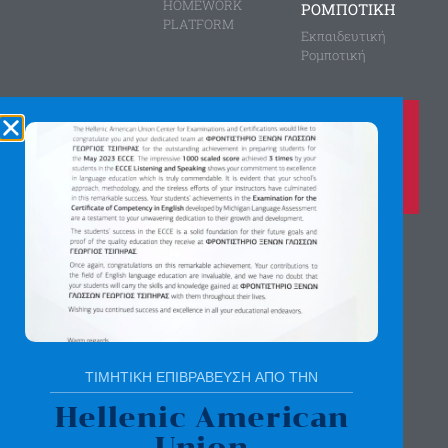
HOMEWORK
ΡΟΜΠΟΤΙΚΗ
PLATFORM
Εκπαιδευτική
Ρομποτική
Καλέστε μας τώρα στο
210 8028149
για περισσότερες πληροφορίες
Αγίας Παρασκευής 8, Άνω Πεύκη
Αργύρη Γεωργίου 2, Λυκόβρυση
Πατήστε εδώ για χάρτη
ΤΙΜΗΤΙΚΗ ΕΠΙΒΡΑΒΕΥΣΗ ΑΠΟ ΤΗΝ
Hellenic American
Union