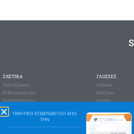
S
ΣΧΕΤΙΚΑ
ΓΛΩΣΣΕΣ
Ποιοι Είμαστε
Aγγλικά
Η Φιλοσοφία μας
Κινέζικα
Digital Sotirchou
Ρώσικα
Sotirchou Learning System
Γαλλικά
ΤΙΜΗΤΙΚΗ ΕΠΙΒΡΑΒΕΥΣΗ ΑΠΟ
Blog
Γερμανικά
ΤΗΝ
Ισπανικά
Ιταλικά